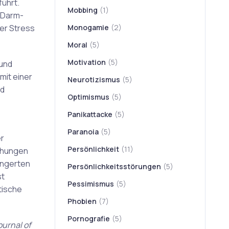
ührt.
Mobbing
(1)
-Darm-
er Stress
Monogamie
(2)
Moral
(5)
Motivation
(5)
 und
mit einer
Neurotizismus
(5)
nd
Optimismus
(5)
Panikattacke
(5)
Paranoia
(5)
r
Persönlichkeit
(11)
mühungen
ingerten
Persönlichkeitsstörungen
(5)
st
Pessimismus
(5)
tische
Phobien
(7)
Pornografie
(5)
ournal of