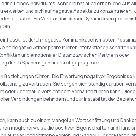
undheit eines Individuums, sondern hat auch erhebliche Ausw
u erwarten und sich auf negative Aspekte zu konzentrieren, 
nden belasten. Ein Verständnis dieser Dynamik kann pessimis
lten.
influsst, ist durch negative Kommunikationsmuster. Pessimi
 eine negative Atmosphäre in ihren Interaktionen schaffen ka
onflikten und emotionaler Distanz zwischen Partnern oder
ehung durch Spannungen und Groll geprägt sein.
in Beziehungen führen. Die Erwartung negativer Ergebnisse 
ständig zu vertrauen. Sie sorgen sich ständig darüber, verr
m oder übermäßig vorsichtigem Verhalten führen kann. Diese
oller Verbindungen behindern und zur Instabilität der Beziehu
ren, kann auch zu einem Mangel an Wertschätzung und Dankbar
en möglicherweise die positiven Eigenschaften und Handlun
ssen auf wahrgenommene Fehler und Mängel. Dieser Mangel a