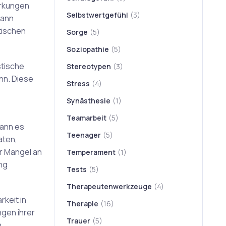
irkungen
Selbstwertgefühl
(3)
kann
tischen
Sorge
(5)
Soziopathie
(5)
stische
Stereotypen
(3)
nn. Diese
Stress
(4)
Synästhesie
(1)
Teamarbeit
(5)
kann es
Teenager
(5)
aten,
r Mangel an
Temperament
(1)
ng
Tests
(5)
Therapeutenwerkzeuge
(4)
keit in
Therapie
(16)
gen ihrer
Trauer
(5)
n