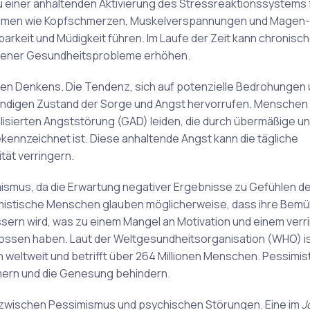
 einer anhaltenden Aktivierung des Stressreaktionssystems f
ptomen wie Kopfschmerzen, Muskelverspannungen und Magen
keit und Müdigkeit führen. Im Laufe der Zeit kann chronisch
dener Gesundheitsprobleme erhöhen.
chen Denkens. Die Tendenz, sich auf potenzielle Bedrohungen
ändigen Zustand der Sorge und Angst hervorrufen. Menschen 
lisierten Angststörung (GAD) leiden, die durch übermäßige u
ekennzeichnet ist. Diese anhaltende Angst kann die tägliche
tät verringern.
mus, da die Erwartung negativer Ergebnisse zu Gefühlen de
ssimistische Menschen glauben möglicherweise, dass ihre Be
bessern wird, was zu einem Mangel an Motivation und einem verr
genossen haben. Laut der Weltgesundheitsorganisation (WHO) i
weltweit und betrifft über 264 Millionen Menschen. Pessimis
rn und die Genesung behindern.
 zwischen Pessimismus und psychischen Störungen. Eine im
J