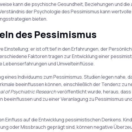
weise kann die psychische Gesundheit, Beziehungen und die 
 Verständnis der Psychologie des Pessimismus kann wertvolle E
ngsstrategien bieten.
zeln des Pessimismus
Einstellung; er ist oft tief in den Erfahrungen, der Persönlich
Verschiedene Faktoren tragen zur Entwicklung einer pessimis
he Lebenserfahrungen und Umwelteinflüsse.
ung eines Individuums zum Pessimismus. Studien legen nahe, d
rkmale beeinflussen können, einschließlich der Tendenz zu 
al of Psychiatric Research
veröffentlicht wurde, heraus, dass
n beeinflussen und zu einer Veranlagung zu Pessimismus un
Einfluss auf die Entwicklung pessimistischen Denkens. Kinder
igung oder Missbrauch geprägt sind, können negative Überz