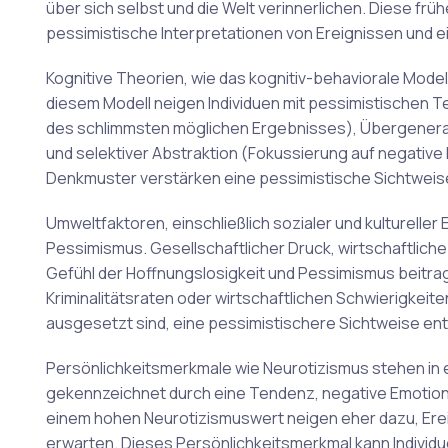
über sich selbst und die Welt verinnerlichen. Diese f
pessimistische Interpretationen von Ereignissen und e
Kognitive Theorien, wie das kognitiv-behaviorale Model
diesem Modell neigen Individuen mit pessimistischen 
des schlimmsten möglichen Ergebnisses), Übergeneral
und selektiver Abstraktion (Fokussierung auf negative 
Denkmuster verstärken eine pessimistische Sichtweis
Umweltfaktoren, einschließlich sozialer und kultureller 
Pessimismus. Gesellschaftlicher Druck, wirtschaftlic
Gefühl der Hoffnungslosigkeit und Pessimismus beitra
Kriminalitätsraten oder wirtschaftlichen Schwierigkei
ausgesetzt sind, eine pessimistischere Sichtweise ent
Persönlichkeitsmerkmale wie Neurotizismus stehen i
gekennzeichnet durch eine Tendenz, negative Emotione
einem hohen Neurotizismuswert neigen eher dazu, Erei
erwarten. Dieses Persönlichkeitsmerkmal kann Individ