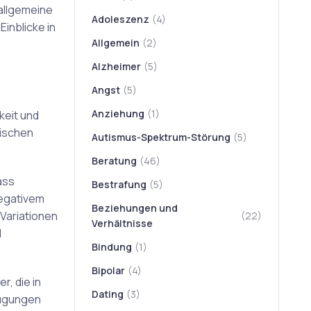
allgemeine
Adoleszenz
(4)
inblicke in
Allgemein
(2)
Alzheimer
(5)
Angst
(5)
Anziehung
(1)
keit und
tischen
Autismus-Spektrum-Störung
(5)
Beratung
(46)
ass
Bestrafung
(5)
negativem
Beziehungen und
 Variationen
(22)
Verhältnisse
d
Bindung
(1)
Bipolar
(4)
, die in
Dating
(3)
eugungen