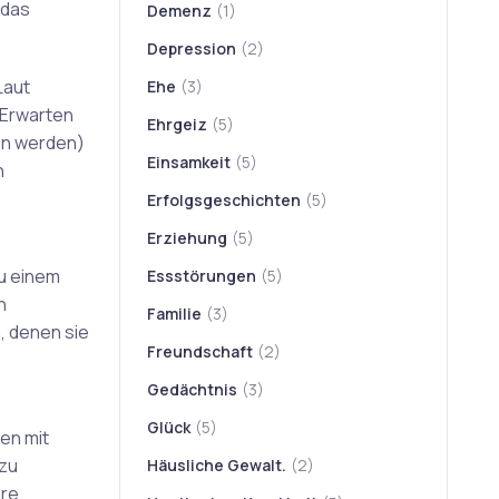
 das
Demenz
(1)
Depression
(2)
Laut
Ehe
(3)
(Erwarten
Ehrgeiz
(5)
en werden)
Einsamkeit
(5)
n
Erfolgsgeschichten
(5)
Erziehung
(5)
zu einem
Essstörungen
(5)
n
Familie
(3)
, denen sie
Freundschaft
(2)
Gedächtnis
(3)
Glück
(5)
en mit
 zu
Häusliche Gewalt.
(2)
hre