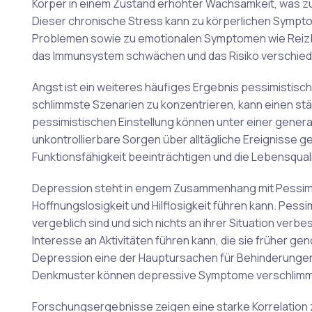
Körper in einem Zustand erhöhter Wachsamkeit, was zu
Dieser chronische Stress kann zu körperlichen Sym
Problemen sowie zu emotionalen Symptomen wie Reizbar
das Immunsystem schwächen und das Risiko verschie
Angst ist ein weiteres häufiges Ergebnis pessimistis
schlimmste Szenarien zu konzentrieren, kann einen st
pessimistischen Einstellung können unter einer genera
unkontrollierbare Sorgen über alltägliche Ereignisse g
Funktionsfähigkeit beeinträchtigen und die Lebensquali
Depression steht in engem Zusammenhang mit Pessimis
Hoffnungslosigkeit und Hilflosigkeit führen kann. Pe
vergeblich sind und sich nichts an ihrer Situation ver
Interesse an Aktivitäten führen kann, die sie früher 
Depression eine der Hauptursachen für Behinderungen 
Denkmuster können depressive Symptome verschlimme
Forschungsergebnisse zeigen eine starke Korrelation