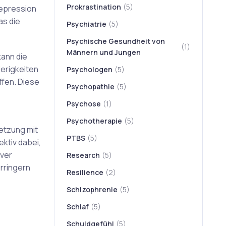
Prokrastination
(5)
epression
as die
Psychiatrie
(5)
Psychische Gesundheit von
(1)
Männern und Jungen
kann die
erigkeiten
Psychologen
(5)
ffen. Diese
Psychopathie
(5)
Psychose
(1)
Psychotherapie
(5)
etzung mit
PTBS
(5)
ktiv dabei,
iver
Research
(5)
rringern
Resilience
(2)
Schizophrenie
(5)
Schlaf
(5)
Schuldgefühl
(5)