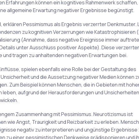
rühen Erfahrungen können ein kognitives Rahmenwerk schaffen,
ine allgemeine Erwartung negativer Ergebnisse begünstigt.
l, erklären Pessimismus als Ergebnis verzerrter Denkmuster. 
Tendenzen zu kognitiven Verzerrungen wie Katastrophisieren 
isierung (Annahme, dass negative Ereignisse immer auftret
Details unter Ausschluss positiver Aspekte). Diese verzerrte
e und tragen zu anhaltenden negativen Erwartungen bei.
Einflüsse, spielen ebenfalls eine Rolle bei der Gestaltung des
he Unsicherheit und die Aussetzung negativer Medien können 
gen. Zum Beispiel können Menschen, die in Gebieten mit hohe
ten leben, aufgrund der Herausforderungen und Unsicherheiten
wickeln.
n engem Zusammenhang mit Pessimismus. Neurotizismus ist
n wie Angst, Traurigkeit und Reizbarkeit zu erleben. Mensch
gnisse negativ zu interpretieren und ungünstige Ergebnisse
uen zu einer pessimistischen Denkweise prädisponieren und i