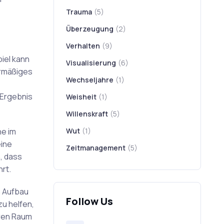
Trauma
(5)
Überzeugung
(2)
Verhalten
(9)
iel kann
Visualisierung
(6)
ermäßiges
Wechseljahre
(1)
 Ergebnis
Weisheit
(1)
Willenskraft
(5)
ne im
Wut
(1)
eine
Zeitmanagement
(5)
, dass
rt.
n Aufbau
Follow Us
zu helfen,
eren Raum