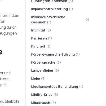
Huntington-Krankheit
(5)
Impulskontrollstörung
(1)
onen. Indem
Inklusive psychische
(2)
ran
Gesundheit
zung durch
Intimität
(2)
rzeugungen
Karrieren
(1)
Kindheit
(1)
e
Körperdysmorphe Störung
(1)
Körpersprache
(5)
Lampenfieber
(5)
er und
tress,
Liebe
(5)
 mit
Medikamentöse Behandlung
(1)
Midlife-Krise
(5)
 bleibt ihr
Missbrauch
(6)