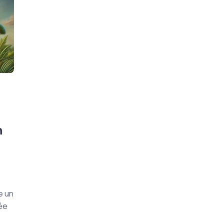
n
e un
ée